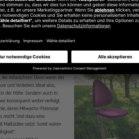
wachsen.
btisch der Welt. Dies war
, die mitwachsen. Denn wenn der
e und Vorlieben. Ideal also,
in der Höhe. Sondern auch in:
 wir konsequent weiter verfolgt.
hle, deren Mitwachs-Potenzial
 reicht. Und dazu eine
eit Maßstäbe setzt. Somit wären
tigkeit“: