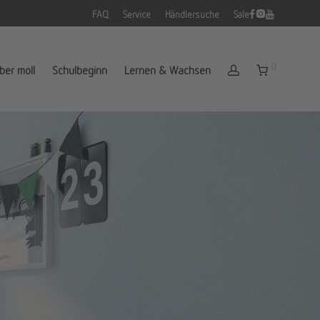
FAQ
Service
Händlersuche
Sale
0
ber moll
Schulbeginn
Lernen & Wachsen