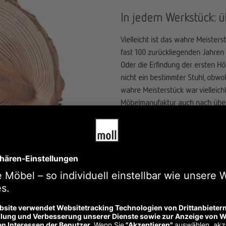
In jedem Werkstück: 
Vielleicht ist das wahre Meister
fast 100 zurückliegenden Jahren 
Oder die Erfindung der ersten Höh
nicht ein bestimmter Stuhl, obw
wahre Meisterstück war vielleich
Möbelmanufaktur auch nach über
hohe Stückzahl. Wer einmal an ei
fühlen.
zur Geschichte von moll