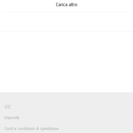
Carica altro
GTC
Impronta
Costi e condizioni di spedizione