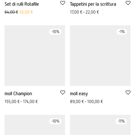
Set di rulli Rotafile
Tappetini per la scrittura
Prezzo originale: 64,00 €
Aktueller Preis ist: 56,00 €.
64,00
€
56,00
€
17,00
€
-
22,00
€
-
10
%
-
1
%
moll Champion
moll easy
155,00
€
-
174,00
€
89,00
€
-
100,00
€
-
10
%
-
11
%