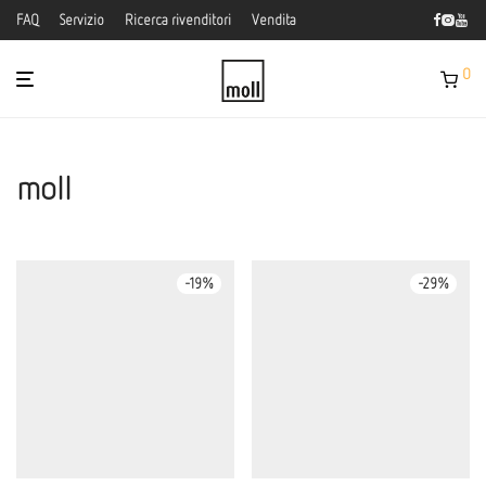
FAQ
Servizio
Ricerca rivenditori
Vendita
0
moll
-
19
%
-
29
%