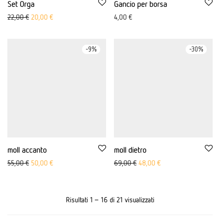
Set Orga
Gancio per borsa
Prezzo originale: 22,00 €
Il prezzo attuale è di 20,00 €.
22,00
€
20,00
€
4,00
€
-
9
%
-
30
%
moll accanto
moll dietro
Prezzo originale: 55,00 €
Il prezzo attuale è di 50,00 €.
Prezzo originale: 69,00 €
Il prezzo attuale è di
55,00
€
50,00
€
69,00
€
48,00
€
Risultati 1 – 16 di 21 visualizzati