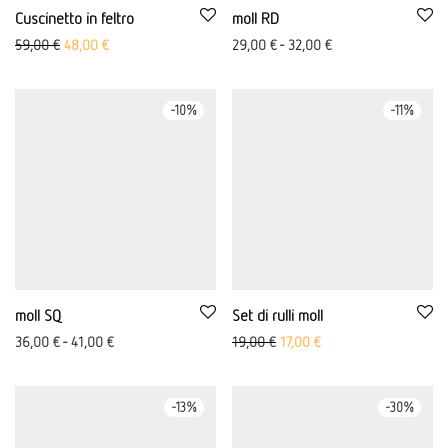
Cuscinetto in feltro
moll RD
Prezzo originale: 59,00 €
Il prezzo attuale è di 48,00 €.
59,00
€
48,00
€
29,00
€
-
32,00
€
-
10
%
-
11
%
moll SQ
Set di rulli moll
Ursprünglicher Preis war: 19,
Aktueller Preis ist: 17,
36,00
€
-
41,00
€
19,00
€
17,00
€
-
13
%
-
30
%