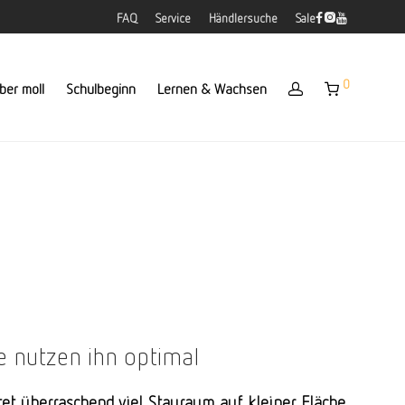
FAQ
Service
Händlersuche
Sale
0
ber moll
Schulbeginn
Lernen & Wachsen
le nutzen ihn optimal
et überraschend viel Stauraum auf kleiner Fläche.