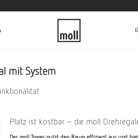
Ü
p
al mit System
nktionalität
Platz ist kostbar – die moll Drehrega
Der moll Tower nutzt den Raum effizient aus und biet