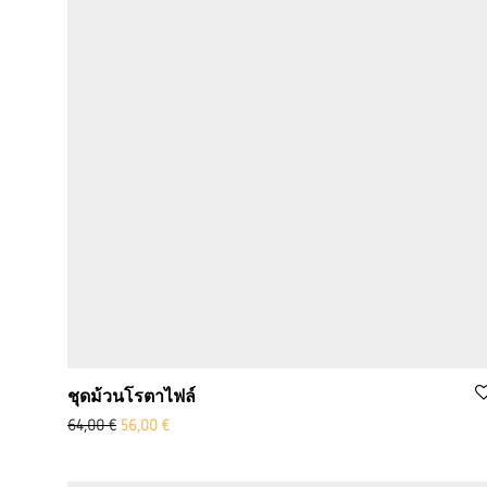
ชุดม้วนโรตาไฟล์
ราคาเดิมคือ: 64.00 ยูโร
Aktueller Preis ist: 56,00 €.
64,00
€
56,00
€