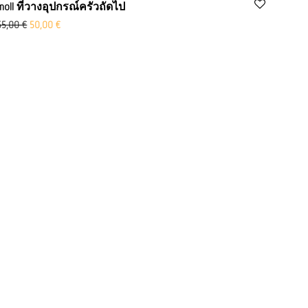
moll ที่วางอุปกรณ์ครัวถัดไป
ราคาเดิมคือ: 55.00 ยูโร
ราคาปัจจุบันอยู่ที่ 50.00 ยูโร
55,00
€
50,00
€