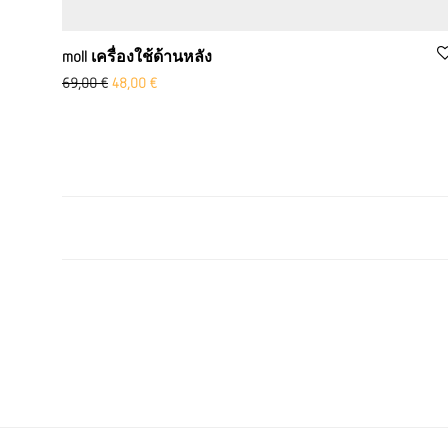
moll เครื่องใช้ด้านหลัง
ราคาเดิม: 69.00 ยูโร
Aktueller Preis ist: 48,00 €.
69,00
€
48,00
€