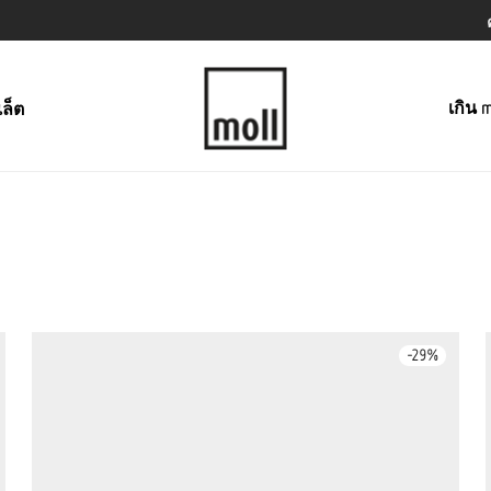
เกิน m
เล็ต
-
29
%