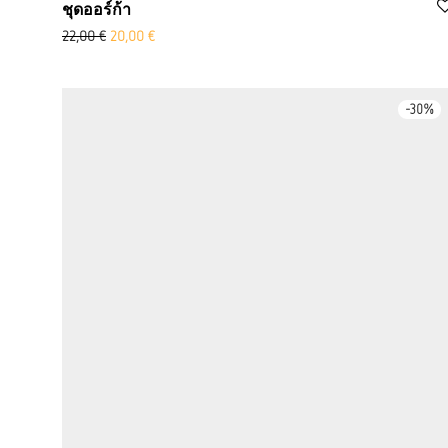
ชุดออร์ก้า
ราคาเดิมคือ: €22.00
Aktueller Preis ist: 20,00 €.
22,00
€
20,00
€
-
30
%