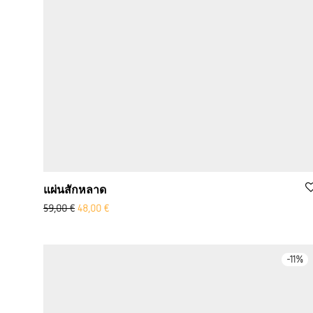
แผ่นสักหลาด
ราคาเดิม: 59.00 ยูโร
Aktueller Preis ist: 48,00 €.
59,00
€
48,00
€
-
11
%