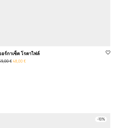
ออร์กาเซ็ต โรตาไฟล์
ราคาเดิม: 69.00 ยูโร
Aktueller Preis ist: 48,00 €.
69,00
€
48,00
€
-
10
%