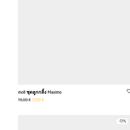
moll ชุดลูกกลิ้ง Maximo
Ursprünglicher Preis war: 19,00 €
Aktueller Preis ist: 17,00 €.
19,00
€
17,00
€
-
13
%