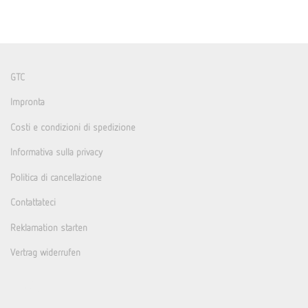
GTC
Impronta
Costi e condizioni di spedizione
Informativa sulla privacy
Politica di cancellazione
Contattateci
Reklamation starten
Vertrag widerrufen