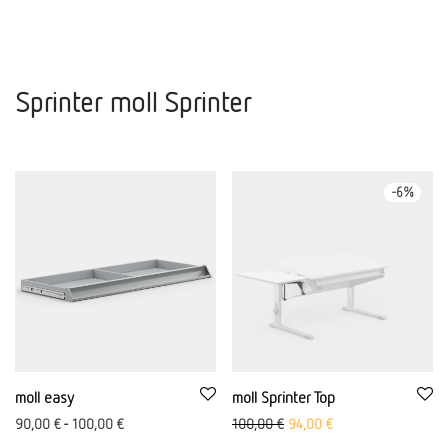
Sprinter moll Sprinter
-
6
%
moll easy
moll Sprinter Top
Prezzo originale: 100,00 €
Aktueller Preis ist: 
90,00
€
-
100,00
€
100,00
€
94,00
€