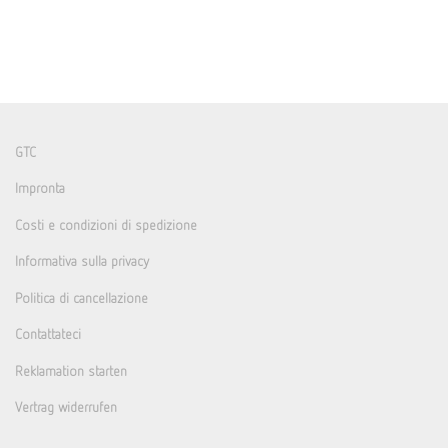
GTC
Impronta
Costi e condizioni di spedizione
Informativa sulla privacy
Politica di cancellazione
Contattateci
Reklamation starten
Vertrag widerrufen