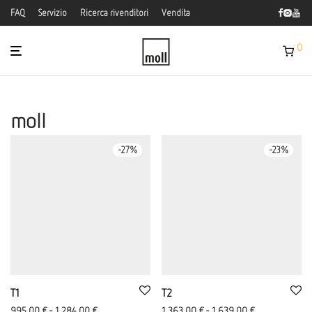
FAQ
Servizio
Ricerca rivenditori
Vendita
0
moll
-
27
%
-
23
%
T1
T2
995,00
€
-
1.284,00
€
1.363,00
€
-
1.639,00
€