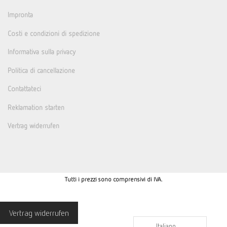
Impronta
Costi e condizioni di spedizione
Informativa sulla privacy
Politica di cancellazione
Contattateci
Reklamation starten
Vertrag widerrufen
Tutti i prezzi sono comprensivi di IVA.
Vertrag widerrufen
Italiano