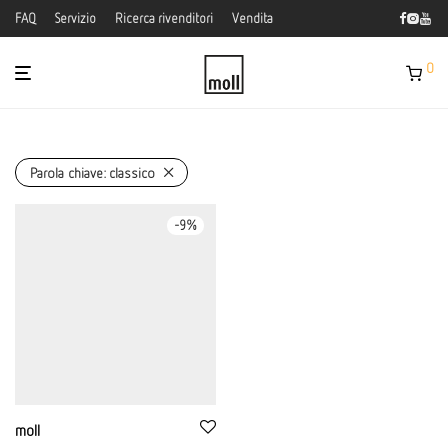
FAQ
Servizio
Ricerca rivenditori
Vendita
0
Parola chiave: classico
-
9
%
moll