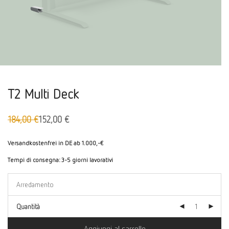
T2 Multi Deck
184,00
€
152,00
€
Il
Aktueller
prezzo
Preis
originale
ist:
Versandkostenfrei in DE ab 1.000,-€
era:
152,00 €.
Tempi di consegna:
3-5 giorni lavorativi
€
184,00
Quantità
Aggiungi al carrello