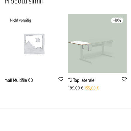
Prodotti simili
-
18
%
moll Multifile 80
T2 Top laterale
Prezzo originale: 189,00 €
Aktueller Preis ist: 
189,00
€
155,00
€