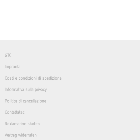
GTC
Impronta
Costi e condizioni di spedizione
Informativa sulla privacy
Politica di cancellazione
Contattateci
Reklamation starten
Vertrag widerrufen