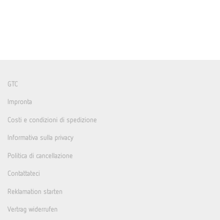
GTC
Impronta
Costi e condizioni di spedizione
Informativa sulla privacy
Politica di cancellazione
Contattateci
Reklamation starten
Vertrag widerrufen