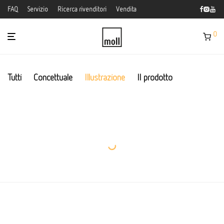
FAQ
Servizio
Ricerca rivenditori
Vendita
0
Tutti
Concettuale
Illustrazione
Il prodotto
Pennellate
Orologio minimale
Oceano