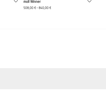
moll Winner
00 €
 134,00 €.
508,00
€
-
840,00
€