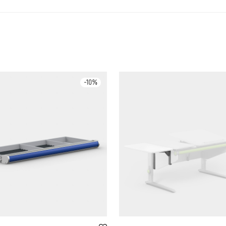
-
10
%