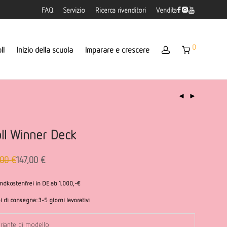
FAQ
Servizio
Ricerca rivenditori
Vendita
0
ll
Inizio della scuola
Imparare e crescere
ll Winner Deck
,00
€
147,00
€
ueller
zzo
is
ginale
ndkostenfrei in DE ab 1.000,-€
,00 €.
i di consegna:
3-5 giorni lavorativi
,00