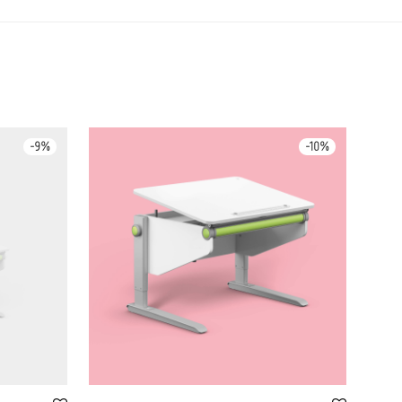
-
9
%
-
10
%