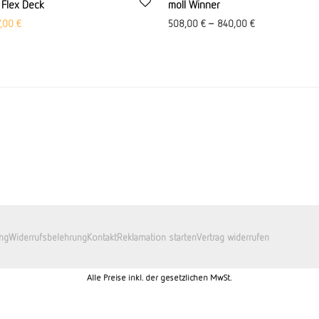
 Flex Deck
moll Winner
prünglicher Preis war: 455,00 €
Aktueller Preis ist: 407,00 €.
7,00
€
508,00
€
–
840,00
€
ng
Widerrufsbelehrung
Kontakt
Reklamation starten
Vertrag widerrufen
Alle Preise inkl. der gesetzlichen MwSt.