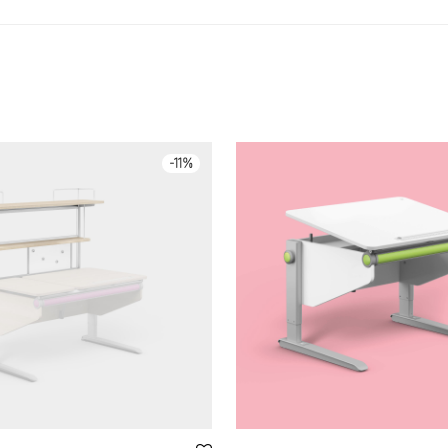
-
11
%