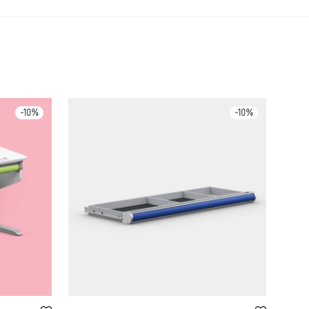
-
10
%
-
10
%