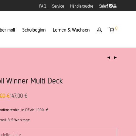
FAQ
Service
Händlersuche
Sale
0
ber moll
Schulbeginn
Lernen & Wachsen
ll Winner Multi Deck
,00
€
147,00
€
prünglicher
ueller
is
is
:
ndkostenfrei in DE ab 1.000,-€
,00 €
,00 €.
rzeit:
3-5 Werktage