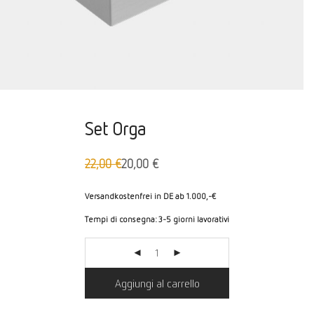
Set Orga
22,00
€
20,00
€
Prezzo
Il
originale:
prezzo
22,00
attuale
Versandkostenfrei in DE ab 1.000,-€
€
è
Tempi di consegna:
3-5 giorni lavorativi
di
20,00
€.
Aggiungi al carrello