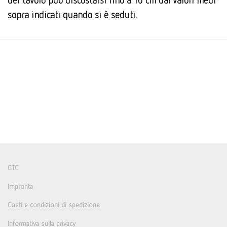
del tavolo può discostarsi fino a 10 cm dai valori medi
sopra indicati quando si è seduti.
GTC
Impronta
Costi e condizioni di spedizione
Informativa sulla privacy