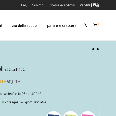
FAQ
Servizio
Ricerca rivenditori
Vendita
0
ll
Inizio della scuola
Imparare e crescere
ll accanto
00
€
50,00
€
zzo
inale:
zzo
,00
uale
ndkostenfrei in DE ab 1.000,-€
i di consegna:
3-5 giorni lavorativi
,00