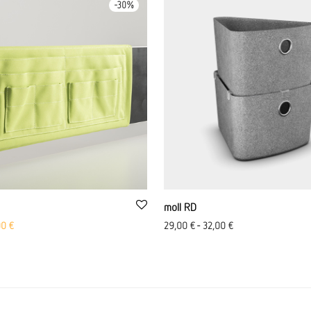
-
30
%
moll RD
zo originale: 69,00 €
Il prezzo attuale è di 48,00 €.
00
€
29,00
€
-
32,00
€