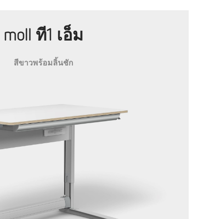
moll ที1 เอ็ม
สีขาวพร้อมลิ้นชัก