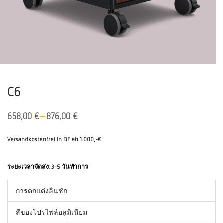
C6
–
658,00
€
876,00
€
Versandkostenfrei in DE ab 1.000,-€
ระยะเวลาจัดส่ง:
3-5 วันทำการ