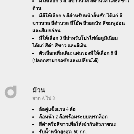
มีให้เลือก 3 สี: สีขาวนวล สีดำนวล และสีขาว
ด้าน
มีสีให้เลือก 6 สีสำหรับหน้าลิ้นชัก ได้แก่ สี
ขาวนวล สีดำนวล สีโอ๊ค สีวอลนัท สีชมพูอ่อน
และสีเบจอ่อน
มีให้เลือก 3 สีสำหรับโปรไฟล์อลูมิเนียม
ได้แก่ สีดำ สีขาว และสีเงิน
ตัวเลือกเพิ่มเติม: แผ่นรองมีให้เลือก 8 สี
(ปลอกสามารถซักและเปลี่ยนได้)
ม้วน
จาก A ไป B
ล้อคู่แข็งแรง 4 ล้อ
ล้อหน้า 2 ล้อพร้อมระบบเบรกล็อก
สีดำหรือสีขาวเพื่อให้เข้ากับตัวภาชนะ
รับน้ำหนักสูงสุด: 60 กก.