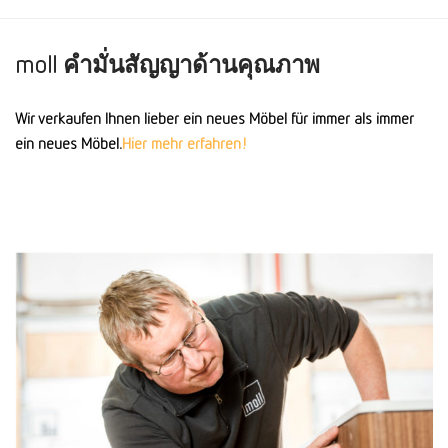
moll คำมั่นสัญญาด้านคุณภาพ
Wir verkaufen Ihnen lieber ein neues Möbel für immer als immer
ein neues Möbel.
Hier mehr erfahren!