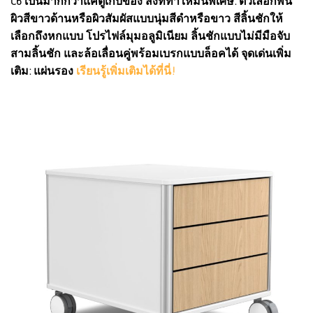
C6 เป็นมากกว่าแค่ตู้เก็บของ สิ่งที่ทำให้มันพิเศษ: ตัวเลือกพื้น
ผิวสีขาวด้านหรือผิวสัมผัสแบบนุ่มสีดำหรือขาว สีลิ้นชักให้
เลือกถึงหกแบบ โปรไฟล์มุมอลูมิเนียม ลิ้นชักแบบไม่มีมือจับ
สามลิ้นชัก และล้อเลื่อนคู่พร้อมเบรกแบบล็อคได้ จุดเด่นเพิ่ม
เติม: แผ่นรอง
เรียนรู้เพิ่มเติมได้ที่นี่!