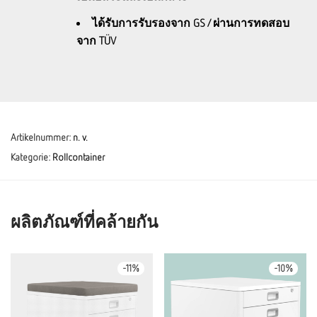
ได้รับการรับรองจาก GS / ผ่านการทดสอบ
จาก TÜV
Artikelnummer:
n. v.
Kategorie:
Rollcontainer
ผลิตภัณฑ์ที่คล้ายกัน
-
11
%
-
10
%