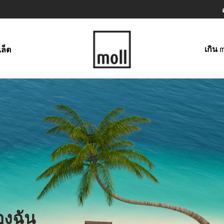
เกิน m
เล็ต
องฉัน