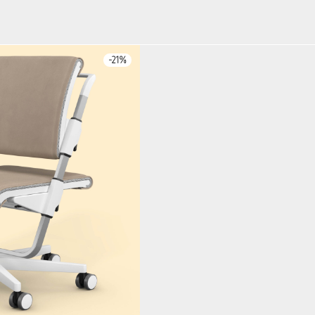
-
21
%