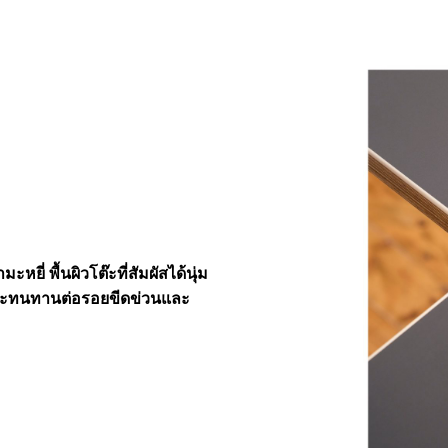
ะหยี่ พื้นผิวโต๊ะที่สัมผัสได้นุ่ม
ัส และทนทานต่อรอยขีดข่วนและ