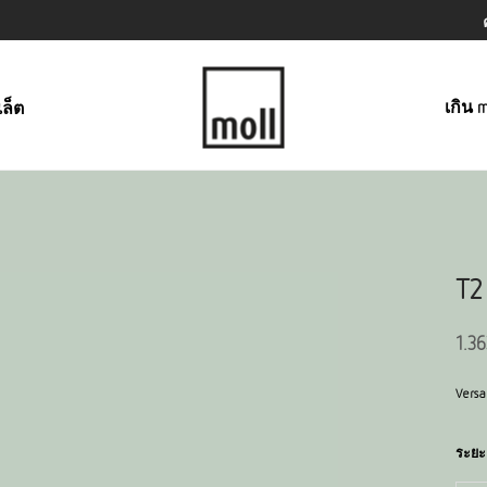
เกิน m
เล็ต
T2
1.3
Versa
ระยะ