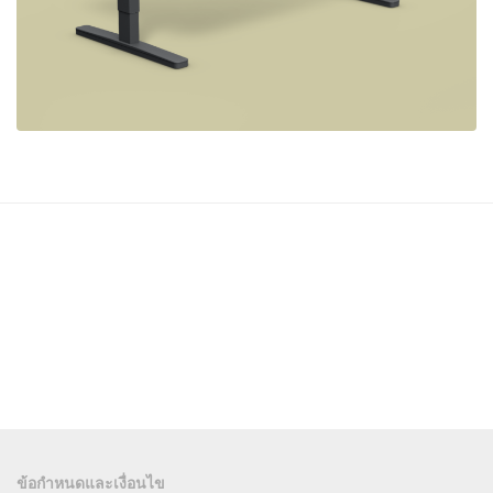
ข้อกำหนดและเงื่อนไข