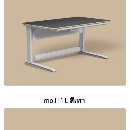
moll T1 L สีเทา