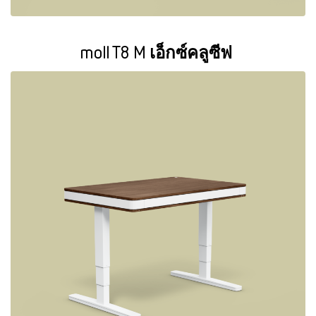
moll T8 M เอ็กซ์คลูซีฟ