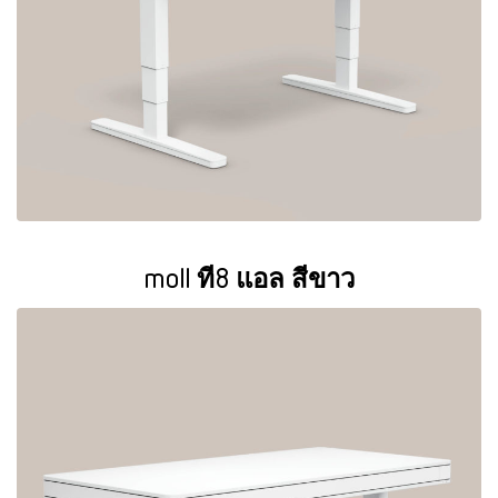
moll ที8 แอล สีขาว