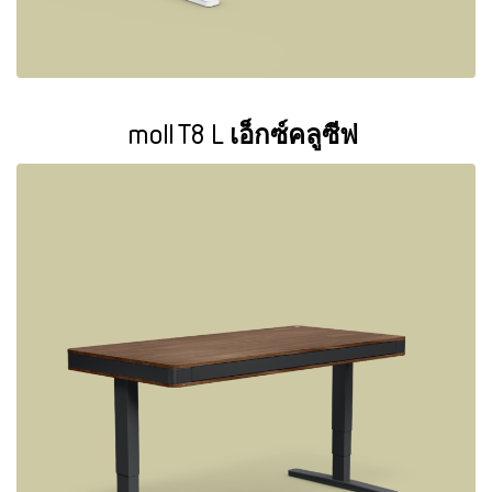
moll T8 L เอ็กซ์คลูซีฟ