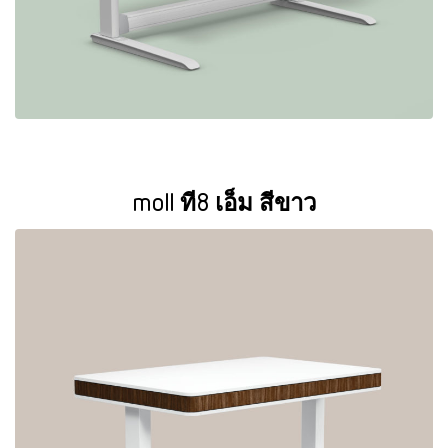
moll ที8 เอ็ม สีขาว