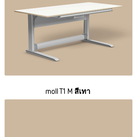
moll T1 M สีเทา