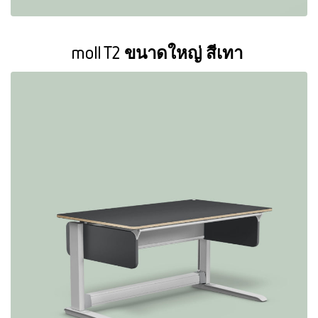
moll T2 ขนาดใหญ่ สีเทา