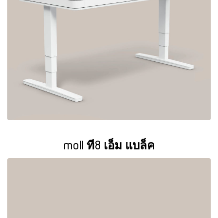
moll ที8 เอ็ม แบล็ค