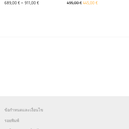
ราคาเดิมคือ: 495.00 ยูโร
Aktueller Preis ist:
689,00
€
–
911,00
€
495,00
€
445,00
€
ข้อกำหนดและเงื่อนไข
รอยพิมพ์