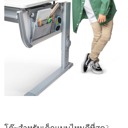
โต๊ะสำหรับเด็กแบบไหนดีที่สุด?