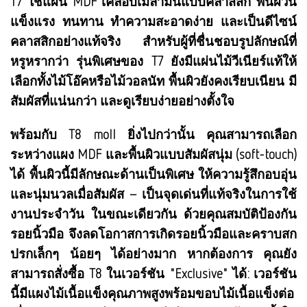
T7 ใช้แผ่น MDF เคลือบเมลามีนแบบคลาสสิก พื้นผิวนี้
แข็งแรง ทนทาน ทำความสะอาดง่าย และเป็นดีไซน์
คลาสสิกอย่างแท้จริง สำหรับผู้ที่ชื่นชอบรูปลักษณ์ที่
หรูหรากว่า รุ่นพิเศษของ T7 ยังมีแผ่นไม้วีเนียร์แท้ให้
เลือกทั้งไม้โอ๊คหรือไม้วอลนัท พื้นผิวยังคงเรียบเนียน มี
สัมผัสที่แน่นกว่า และดูเรียบง่ายอย่างตั้งใจ
พร้อมกับ T8 moll ยิ่งไปกว่านั้น คุณสามารถเลือก
ระหว่างแผง MDF และพื้นผิวแบบสัมผัสนุ่ม (soft-touch)
ได้ พื้นผิวนี้มีลักษณะด้านเป็นพิเศษ ให้ความรู้สึกอบอุ่น
และนุ่มนวลเมื่อสัมผัส – เป็นจุดเด่นที่แท้จริงในการใช้
งานประจำวัน ในขณะเดียวกัน ด้วยคุณสมบัติป้องกัน
รอยนิ้วมือ จึงลดโอกาสการเกิดรอยนิ้วมือและคราบสก
ปรกเล็กๆ น้อยๆ ได้อย่างมาก หากต้องการ คุณยัง
สามารถสั่งซื้อ T8 ในเวอร์ชัน "Exclusive" ได้: เวอร์ชัน
นี้มีแผงไม้เนื้อแข็งคุณภาพสูงพร้อมขอบไม้เนื้อแข็งต่อ