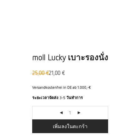
moll Lucky เบาะรองนั่ง
25,00
€
21,00
€
ราคา
ราคา
เดิม
ปัจจุบัน
คือ:
คือ:
Versandkostenfrei in DE ab 1.000,-€
25.00
21.00
ระยะเวลาจัดส่ง:
3-5 วันทำการ
ยูโร
ยูโร
เพิ่มลงในตะกร้า