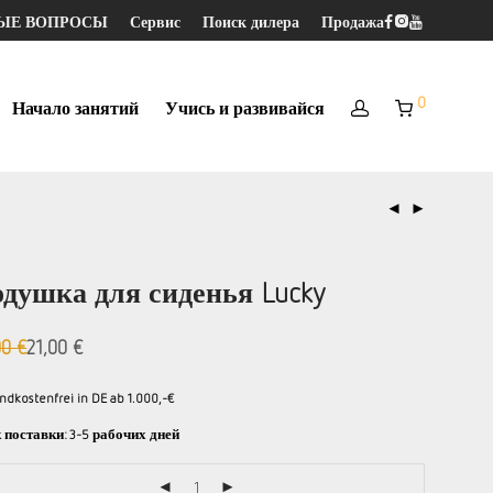
МЫЕ ВОПРОСЫ
Сервис
Поиск дилера
Продажа
0
Начало занятий
Учись и развивайся
душка для сиденья Lucky
00
€
21,00
€
рвоначальная
кущая
на
а:
ла:
00
ndkostenfrei in DE ab 1.000,-€
00
 поставки:
3-5 рабочих дней