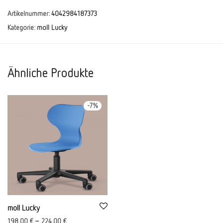
Artikelnummer:
4042984187373
Kategorie:
moll Lucky
Ähnliche Produkte
-
7
%
moll Lucky
198,00
€
–
224,00
€