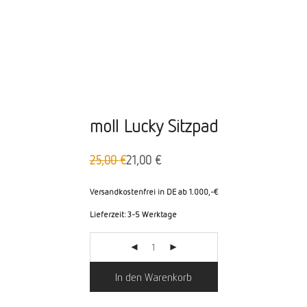
moll Lucky Sitzpad
25,00
€
21,00
€
Ursprünglicher
Aktueller
Preis
Preis
war:
ist:
Versandkostenfrei in DE ab 1.000,-€
25,00 €
21,00 €.
Lieferzeit:
3-5 Werktage
In den Warenkorb