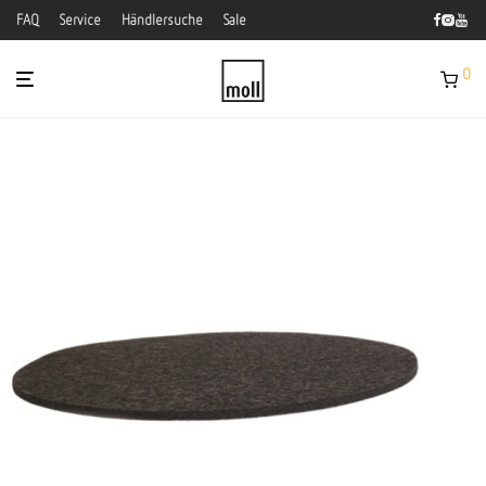
FAQ
Service
Händlersuche
Sale
0