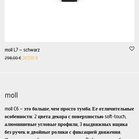
moll L7 – schwarz
Первоначальная цена была: € 298.00
Aktueller Preis ist: 267,00 €.
298,00
€
267,00
€
moll
moll C6 – это больше, чем просто тумба. Ее отличительные
особенности: 2 цвета декора с поверхностью soft-touch,
алюминиевые угловые профили, 3 выдвижных ящика
без ручек и двойные ролики с фиксацией движения.