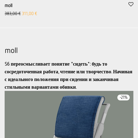
moll
Первоначальная цена была: 383,00 €
Aktueller Preis ist: 311,00 €.
383,00
€
311,00
€
moll
S6 переосмысливает понятие "сидеть": будь то
сосредоточенная работа, чтение или творчество. Начиная
с идеального положения при сидении и заканчивая
стильными вариантами обивки.
-
21
%