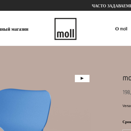
ЧАСТО ЗАДАВАЕ
О moll
чный магазин
mo
198
Versa
Срок