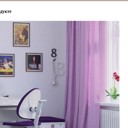
дукте