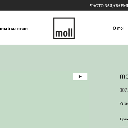
ЧАСТО ЗАДАВАЕ
О moll
чный магазин
mo
307
Versa
Срок