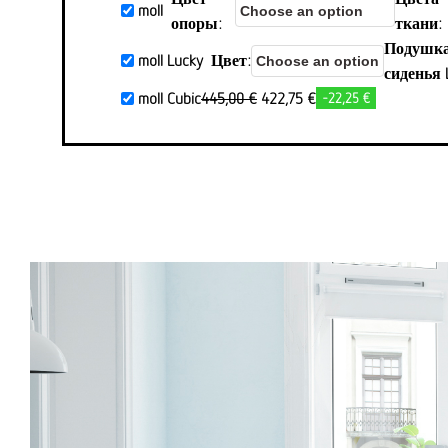
moll
опоры
ткани
Подушка
moll Lucky
Цвет
сиденья 
Первоначальная
Aktueller
moll Cubic
445,00
€
422,75
€
-22,25 €
цена
Preis
была:
ist:
445,00
422,75 €.
€