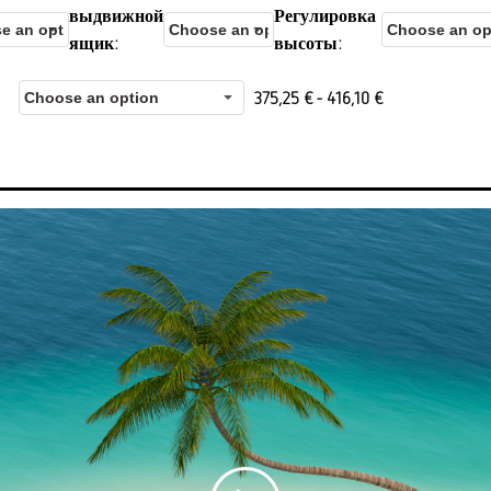
выдвижной
Регулировка
ящик
высоты
375,25
€
-
416,10
€