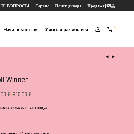
МЫЕ ВОПРОСЫ
Сервис
Поиск дилера
Продажа
0
Начало занятий
Учись и развивайся
ll Winner
-
,00
€
840,00
€
ndkostenfrei in DE ab 1.000,-€
 поставки:
3-5 рабочих дней