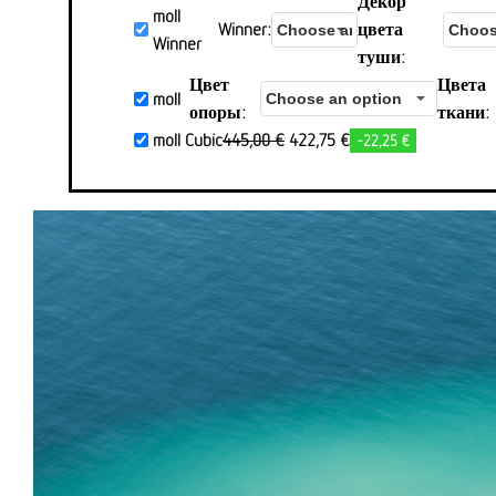
Декор
moll
Winner
цвета
Winner
туши
Цвет
Цвета
moll
опоры
ткани
Первоначальная
Aktueller
moll Cubic
445,00
€
422,75
€
-22,25 €
цена
Preis
была:
ist:
445,00
422,75 €.
€