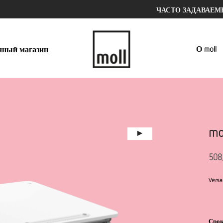
ЧАСТО ЗАДАВАЕ
О moll
чный магазин
mo
508
Versa
Срок