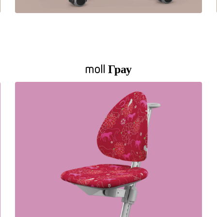
moll Грау