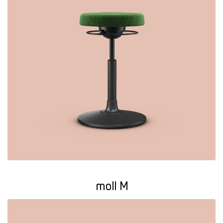
moll M