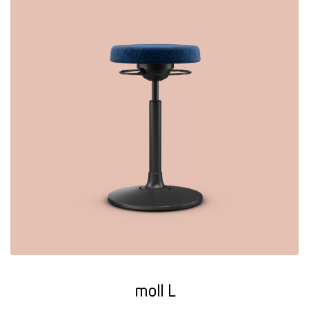
moll L