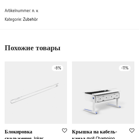
Artikelnummer:
n. v.
Kategorie:
Zubehör
Похожие товары
-
8
%
-
11
%
Блокировка
Крышка на кабель-
скольжения Joker
канал moll Champion