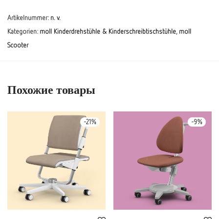
Artikelnummer:
n. v.
Kategorien:
moll Kinderdrehstühle & Kinderschreibtischstühle
,
moll
Scooter
Похожие товары
-
21
%
-
9
%