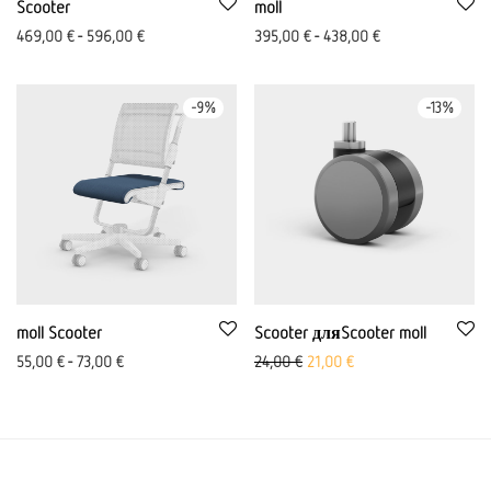
Scooter
moll
469,00
€
-
596,00
€
395,00
€
-
438,00
€
-
9
%
-
13
%
moll Scooter
Scooter дляScooter moll
Первоначальная цена была
Текущая цена: 21,00
55,00
€
-
73,00
€
24,00
€
21,00
€