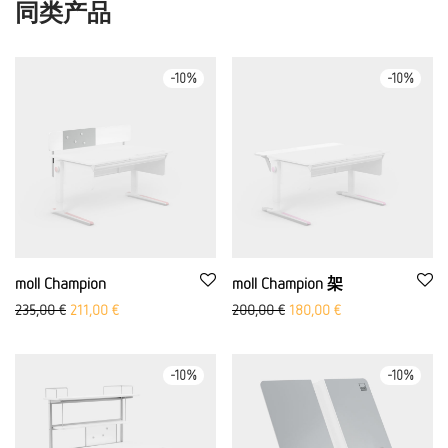
同类产品
-
10
%
-
10
%
moll Champion
moll Champion 架
原价： 235.00 欧元
Aktueller Preis ist: 211,00 €.
原价：200,00 欧元
Aktueller Preis ist:
235,00
€
211,00
€
200,00
€
180,00
€
-
10
%
-
10
%