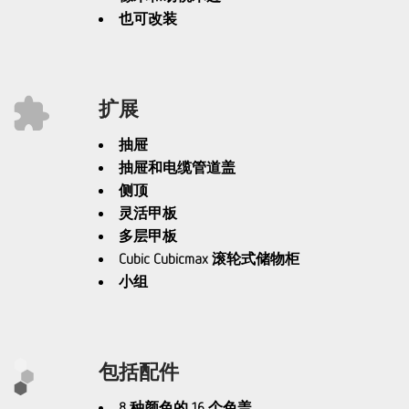
也可改装
扩展
抽屉
抽屉和电缆管道盖
侧顶
灵活甲板
多层甲板
Cubic Cubicmax 滚轮式储物柜
小组
包括配件
8 种颜色的 16 个色盖