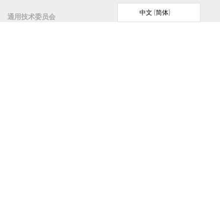
中文 (简体)
通用技术委员会
版本说明
运费和条件
隐私政策
取消政策
联系我们
Reklamation starten
Vertrag widerrufen
所有价格均包含法定增值税。