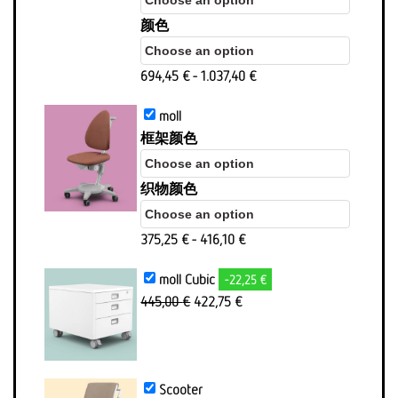
颜色
694,45
€
-
1.037,40
€
moll
框架颜色
织物颜色
375,25
€
-
416,10
€
moll Cubic
-22,25 €
原
Aktueller
445,00
€
422,75
€
价：
Preis
445.00
ist:
欧
422,75 €.
元
Scooter