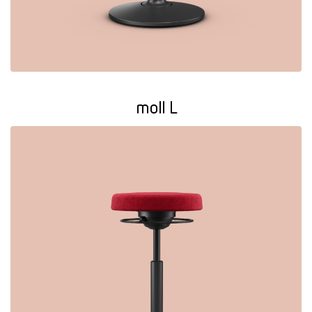
moll L