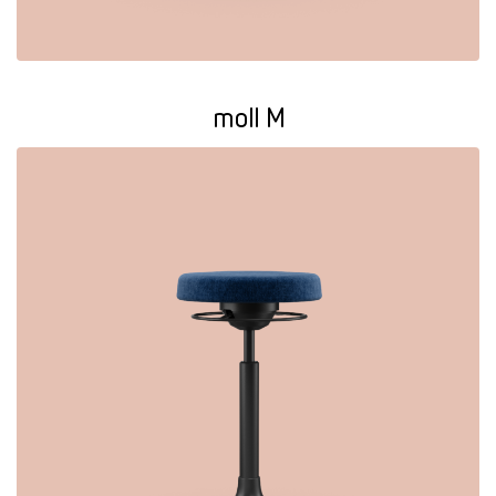
moll M