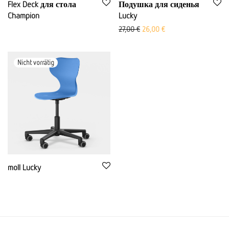
Flex Deck для стола
Подушка для сиденья
Champion
Lucky
Первоначальная цена была:
Текущая цена: 26,00
27,00
€
26,00
€
moll Lucky