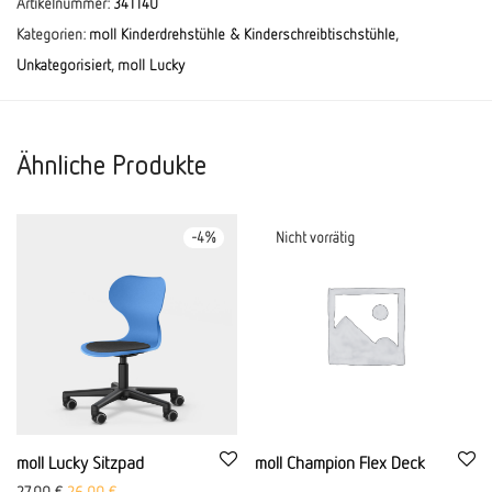
Artikelnummer:
341140
Kategorien:
moll Kinderdrehstühle & Kinderschreibtischstühle
,
Unkategorisiert
,
moll Lucky
Ähnliche Produkte
-
4
%
moll Lucky Sitzpad
moll Champion Flex Deck
Ursprünglicher Preis war: 27,00 €
Aktueller Preis ist: 26,00 €.
27,00
€
26,00
€