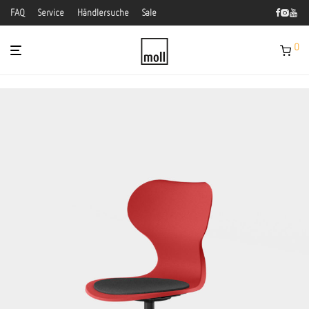
FAQ
Service
Händlersuche
Sale
0