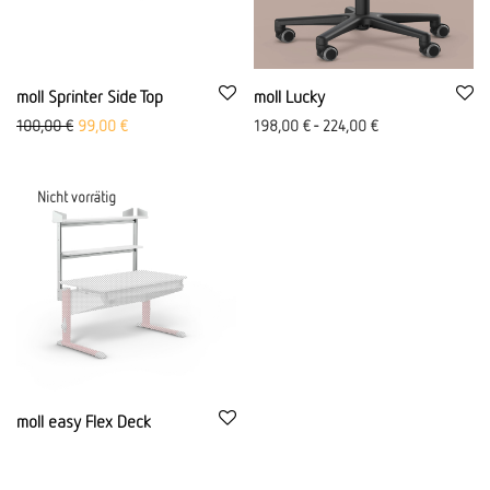
moll Sprinter Side Top
moll Lucky
Первоначальная цена была: 100,00 €
Aktueller Preis ist: 99,00 €.
100,00
€
99,00
€
198,00
€
-
224,00
€
moll easy Flex Deck