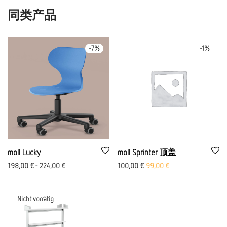
同类产品
-
7
%
-
1
%
moll Lucky
moll Sprinter 顶盖
原价：100,00 欧元
Aktueller Preis ist: 
198,00
€
-
224,00
€
100,00
€
99,00
€