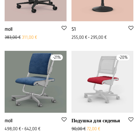
moll
S1
Первоначальная цена была: 383,00 €
Aktueller Preis ist: 311,00 €.
383,00
€
311,00
€
255,00
€
-
295,00
€
-
21
%
-
20
%
moll
Подушка для сиденья
Первоначальная цена была
Aktueller Preis ist: 72
498,00
€
-
642,00
€
90,00
€
72,00
€