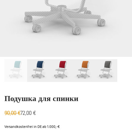
Подушка для спинки
90,00
€
72,00
€
Первоначальная
Aktueller
цена
Preis
была:
ist:
Versandkostenfrei in DE ab 1.000,-€