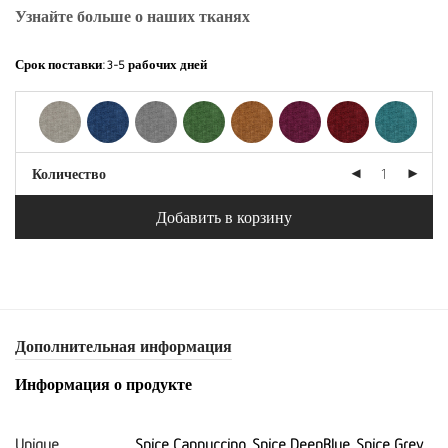
90,00
72,00 €.
Узнайте больше о наших тканях
€
Срок поставки:
3-5 рабочих дней
Количество
Добавить в корзину
Дополнительная информация
Информация о продукте
Unique
Spice Cappuccino, Spice DeepBlue, Spice Grey,