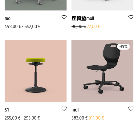
moll
座椅垫moll
原价：90,00 欧元
Aktueller Preis ist: 72
498,00
€
-
642,00
€
90,00
€
72,00
€
-
19
%
S1
moll
原价： 383.00 欧元
Aktueller Preis ist: 
255,00
€
-
295,00
€
383,00
€
311,00
€