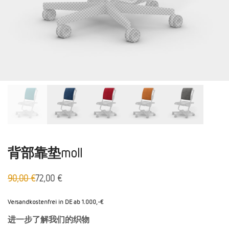
背部靠垫moll
90,00
€
72,00
€
原
Aktueller
价：
Preis
90,00
ist:
Versandkostenfrei in DE ab 1.000,-€
欧
72,00 €.
进一步了解我们的织物
元