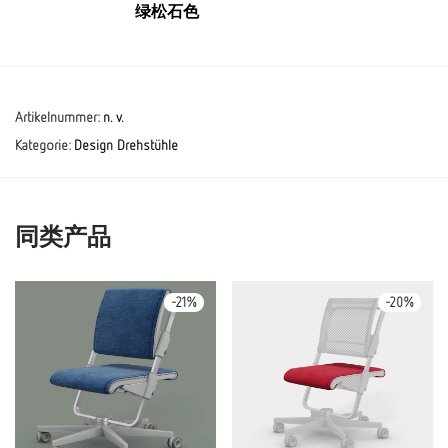
绿松石色
Artikelnummer:
n. v.
Kategorie:
Design Drehstühle
同类产品
-
21
%
-
20
%