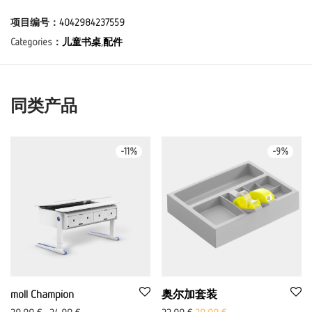
项目编号：
4042984237559
Categories：
儿童书桌
,
配件
同类产品
-
11
%
-
9
%
moll Champion
奥尔加套装
原价： 22.00 欧元
当前价格为：20,00