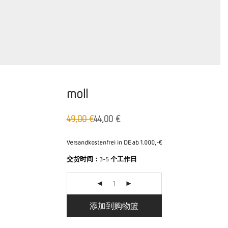
moll
49,00
€
44,00
€
原
当
价：
前
49,00
价
Versandkostenfrei in DE ab 1.000,-€
欧
格
交货时间：
3-5 个工作日
元
为：
44,00
欧
元。
添加到购物篮