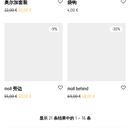
奥尔加套装
袋钩
原价： 22.00 欧元
当前价格为：20,00 欧元。
22,00
€
20,00
€
4,00
€
-
9
%
-
30
%
moll 旁边
moll behind
原价：55,00 欧元
当前价格为：50,00 欧元。
原价：69,00 欧元
当前价格为：48,00
55,00
€
50,00
€
69,00
€
48,00
€
显示 21 条结果中的 1 – 16 条