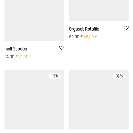
Orgaset Rotafile
原价：69,00 欧元
当前价格为：48,00
69,00
€
48,00
€
moll Scooter
原价： 24.00 欧元
当前价格为：21.00 欧元。
24,00
€
21,00
€
-
13
%
-
32
%