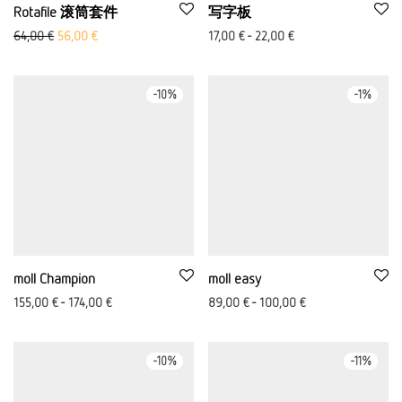
Rotafile 滚筒套件
写字板
原价：64,00 欧元
Aktueller Preis ist: 56,00 €.
64,00
€
56,00
€
17,00
€
-
22,00
€
-
10
%
-
1
%
moll Champion
moll easy
155,00
€
-
174,00
€
89,00
€
-
100,00
€
-
10
%
-
11
%