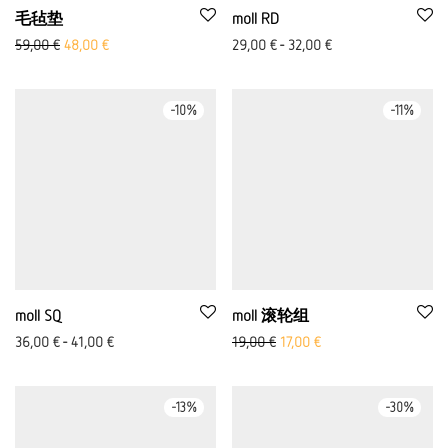
毛毡垫
moll RD
原价：59,00 欧元
当前价格为：48,00 欧元。
59,00
€
48,00
€
29,00
€
-
32,00
€
-
10
%
-
11
%
moll SQ
moll 滚轮组
原价：19,00 欧元
当前价格为：17,00 
36,00
€
-
41,00
€
19,00
€
17,00
€
-
13
%
-
30
%