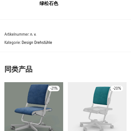
绿松石色
Artikelnummer:
n. v.
Kategorie:
Design Drehstühle
同类产品
-
21
%
-
20
%