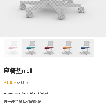
座椅垫moll
90,00
€
72,00
€
原
Aktueller
价：
Preis
90,00
ist:
Versandkostenfrei in DE ab 1.000,-€
欧
72,00 €.
进一步了解我们的织物
元