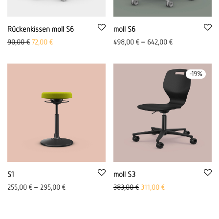
Rückenkissen moll S6
moll S6
Ursprünglicher Preis war: 90,00 €
Aktueller Preis ist: 72,00 €.
90,00
€
72,00
€
498,00
€
–
642,00
€
-
19
%
S1
moll S3
Ursprünglicher Preis war: 38
Aktueller Preis ist: 
255,00
€
–
295,00
€
383,00
€
311,00
€