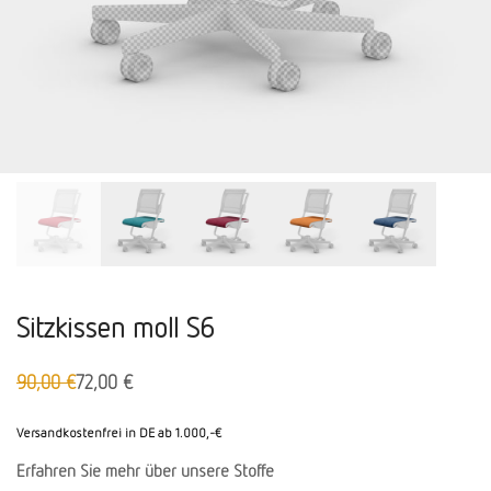
Sitzkissen moll S6
90,00
€
72,00
€
Ursprünglicher
Aktueller
Preis
Preis
war:
ist:
Versandkostenfrei in DE ab 1.000,-€
90,00 €
72,00 €.
Erfahren Sie mehr über unsere Stoffe