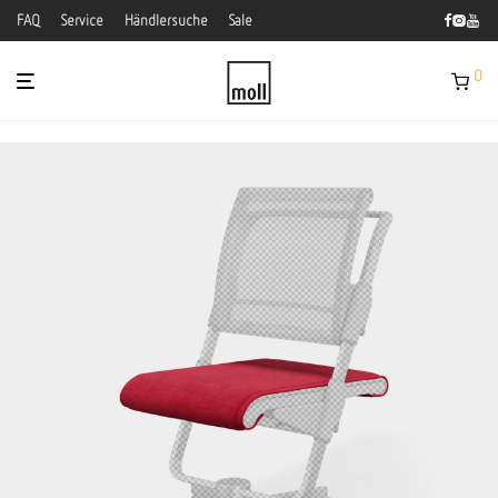
FAQ
Service
Händlersuche
Sale
0