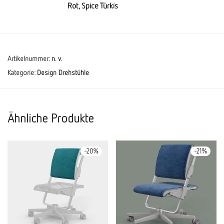
Rot, Spice Türkis
Artikelnummer:
n. v.
Kategorie:
Design Drehstühle
Ähnliche Produkte
-
20
%
-
21
%