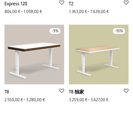
Express 120
T2
804,00
€
-
1.058,00
€
1.363,00
€
-
1.639,00
€
-
9
%
-
10
%
T8
T8 独家
2.550,00
€
-
3.280,00
€
3.259,00
€
-
3.627,00
€