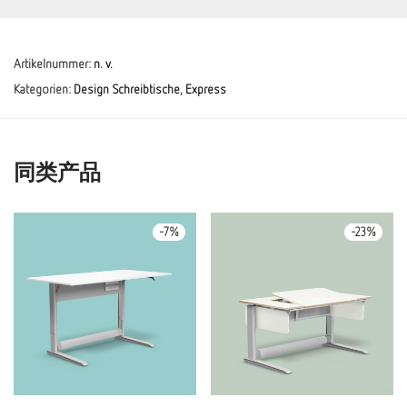
Artikelnummer:
n. v.
Kategorien:
Design Schreibtische
,
Express
同类产品
-
7
%
-
23
%