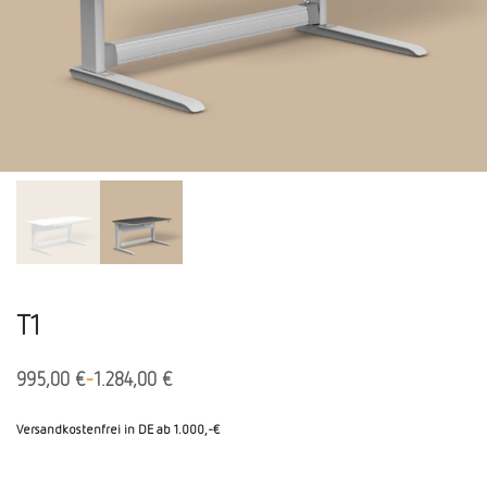
T1
-
995,00
€
1.284,00
€
Versandkostenfrei in DE ab 1.000,-€