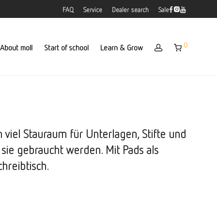
FAQ
Service
Dealer search
Sale
0
About moll
Start of school
Learn & Grow
n viel Stauraum für Unterlagen, Stifte und
 sie gebraucht werden. Mit Pads als
hreibtisch.