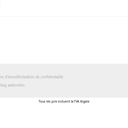
ons d'envoi
Déclaration de confidentialité
rtrag widerrufen
Tous les prix incluent la TVA légale