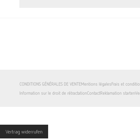
CONDITIONS GÉNÉRALES DE VENTE
Mentions légales
Frais et conditi
Information sur le droit de rétractation
Contact
Reklamation starten
Ve
Vertrag widerrufen