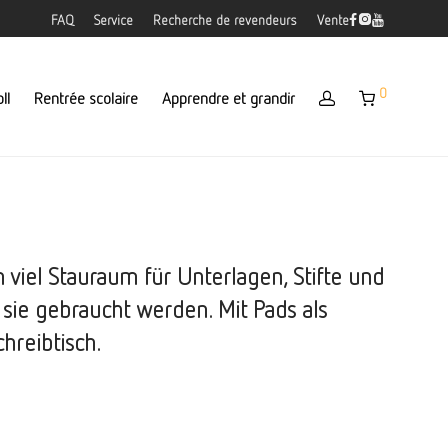
FAQ
Service
Recherche de revendeurs
Vente
0
ll
Rentrée scolaire
Apprendre et grandir
n viel Stauraum für Unterlagen, Stifte und
 sie gebraucht werden. Mit Pads als
hreibtisch.