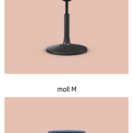
moll M