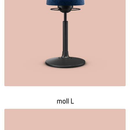
moll L